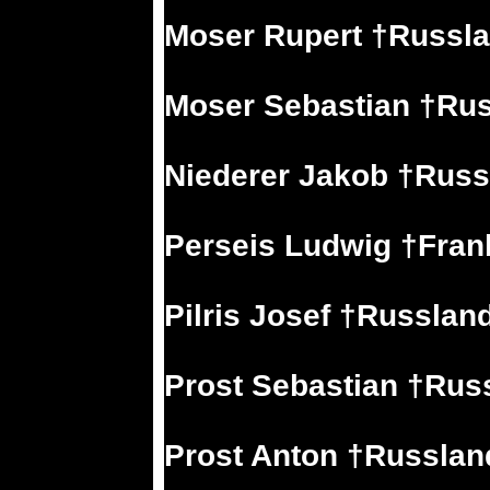
Moser Rupert †Russl
Moser Sebastian †Ru
Niederer Jakob †Russ
Perseis Ludwig †Fran
Pilris Josef †Russlan
Prost Sebastian †Rus
Prost Anton †Russlan