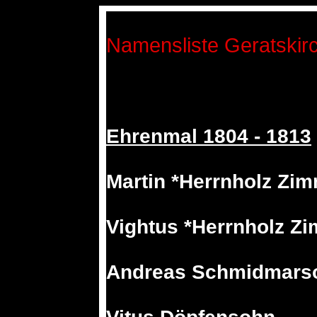
Namensliste Geratskir
Ehrenmal 1804 - 1813
Martin *Herrnholz Zi
Vightus *Herrnholz Z
Andreas Schmidmars