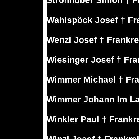
Strohhuber Simon † F
Wahlspöck Josef † Fr
Wenzl Josef † Frankre
Wiesinger Josef † Fra
Wimmer Michael † Fra
Wimmer Johann Im La
Winkler Paul † Frankr