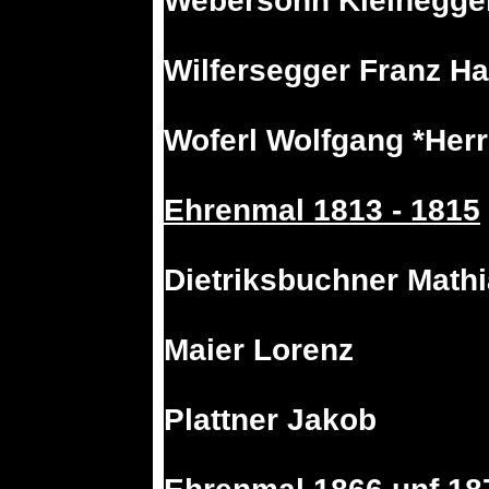
Webersohn Kleinegge
Wilfersegger Franz H
Woferl Wolfgang *Her
Ehrenmal 1813 - 1815
Dietriksbuchner Math
Maier Lorenz
Plattner Jakob