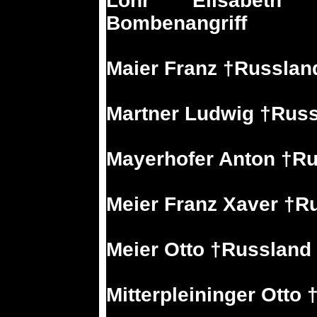
Lohr Elisabeth 
Bombenangriff
Maier Franz †Russlan
Martner Ludwig †Rus
Mayerhofer Anton †Ru
Meier Franz Xaver †R
Meier Otto †Russland
Mitterpleininger Otto