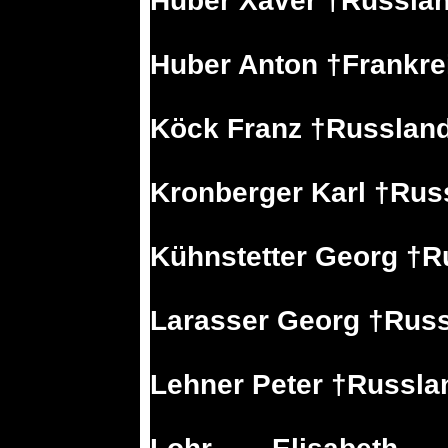
Huber Xaver †Russla
Huber Anton †Frankre
Köck Franz †Russland
Kronberger Karl †Rus
Kühnstetter Georg †R
Larasser Georg †Rus
Lehner Peter †Russla