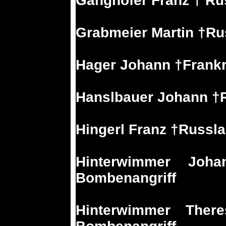
Ganghofer Franz † Ru
Grabmeier Martin †Ru
Hager Johann †Frankr
Hanslbauer Johann †
Hingerl Franz †Russl
Hinterwimmer Joha
Bombenangriff
Hinterwimmer There