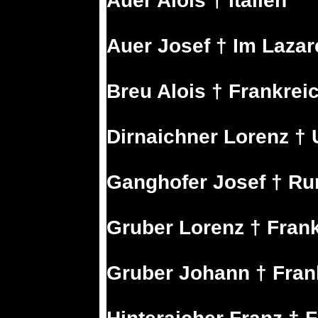
Auer Alois † Italien
Auer Josef † Im Lazar
Breu Alois † Frankrei
Dirnaichner Lorenz †
Ganghofer Josef † R
Gruber Lorenz † Fran
Gruber Johann † Fran