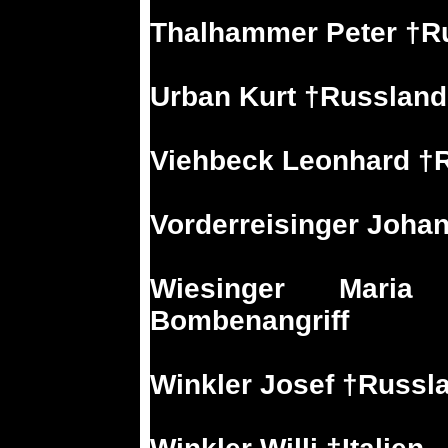
Thalhammer Peter †R
Urban Kurt †Russland
Viehbeck Leonhard †
Vorderreisinger Joha
Wiesinger Maria
Bombenangriff
Winkler Josef †Russl