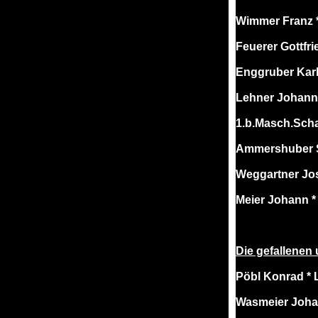
Wimmer Franz *
Feuerer Gottfri
Enggruber Karl
Lehner Johann 
1.b.Masch.Scha
Ammershuber Se
Weggartner Jos
Meier Johann * 
Die gefallenen
Pöbl Konrad * 
Wasmeier Joha