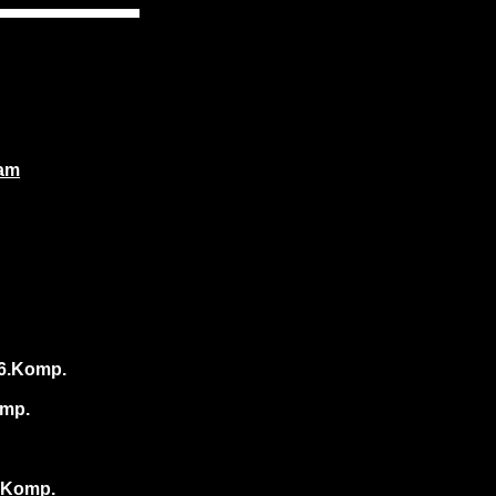
ham
 6.Komp.
omp.
7.Komp.