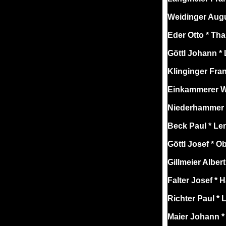
Weidinger Augu
Eder Otto * Th
Göttl Johann *
Klinginger Fra
Einkammerer W
Niederhammer 
Beck Paul * L
Göttl Josef * O
Gillmeier Alber
Falter Josef * 
Richter Paul *
Maier Johann *