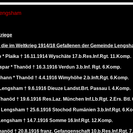
Lengsham
riege
r die im Weltkrieg 1914/18 Gefallenen der Gemeinde Lengs
 * Plaika † 16.11.1914 Wyschäte 17.b.Res.Inf.Rgt. 11.Komp.
par * Thanöd † 16.3.1916 Verdun 3.b.Inf. Rgt. 6.Komp.
hann * Thanöd † 4.4.1916 Wimyhöhe 2.b.Inft.Rgt. 6.Komp.
Lengsham † 9.6.1916 Dieuze Landst.Brt. Passau I. 4.Komp.
hanöd † 19.6.1916 Res.Laz. München Inf.Lb.Rgt. 2.Ers. Btl.
 Lengsham † 25.6.1916 Stochod Rumänien 3.b.Inf.Rgt. 6.K
Lengsham † 14.7.1916 Somme 16.Inf.Rgt. 12.Komp.
hanöd † 20.8.1916 franz. Gefangenschaft 10.b.Res.Inf.Rgt. 