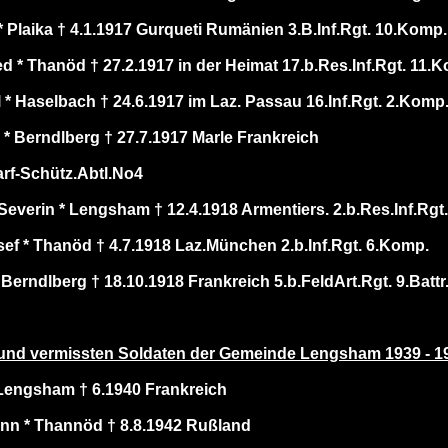
 Plaika † 4.1.1917 Gurqueti Rumänien 3.B.Inf.Rgt. 10.Komp.
ed * Thanöd † 27.2.1917 in der Heimat 17.b.Res.Inf.Rgt. 11.
 * Haselbach † 24.6.1917 im Laz. Passau 16.Inf.Rgt. 2.Komp
* Berndlberg † 27.7.1917 Marle Frankreich
rf-Schütz.Abtl.No4
verin * Lengsham † 12.4.1918 Armentiers. 2.b.Res.Inf.Rgt
ef * Thanöd † 4.7.1918 Laz.München 2.b.Inf.Rgt. 6.Komp.
Berndlberg † 18.10.1918 Frankreich 5.b.FeldArt.Rgt. 9.Battr
 und vermissten Soldaten der Gemeinde Lengsham 1939 - 1
Lengsham † 6.1940 Frankreich
nn * Thannöd † 8.8.1942 Rußland