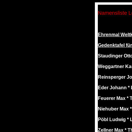
Namensliste 
Ehrenmal Weltk
Gedenktafel fü
Staudinger Otto
Weggartner Kas
Reinsperger Jo
Eder Johann * 
Feuerer Max * T
Niehuber Max *
Pöbl Ludwig * 
Zellner Max * T