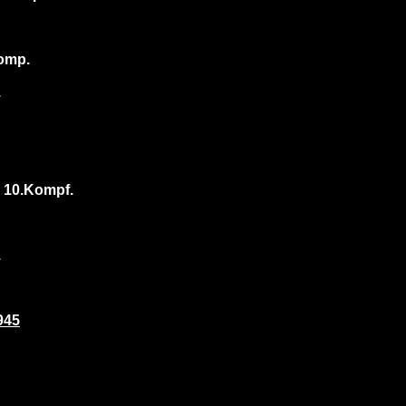
Komp.
.
. 10.Kompf.
.
945