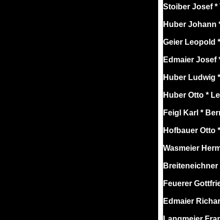
Stoiber Josef 
Huber Johann *
Geier Leopold 
Edmaier Josef 
Huber Ludwig *
Huber Otto * L
Feigl Karl * B
Hofbauer Otto *
Wasmeier Herm
Breiteneichner
Feuerer Gottfr
Edmaier Richar
Langmeier Fran