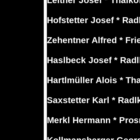
Leitner Josef * Thalko
Hofstetter Josef * Rad
Zehentner Alfred * Fri
Haslbeck Josef * Rad
Hartlmüller Alois * Th
Saxstetter Karl * Radl
Merkl Hermann * Pro