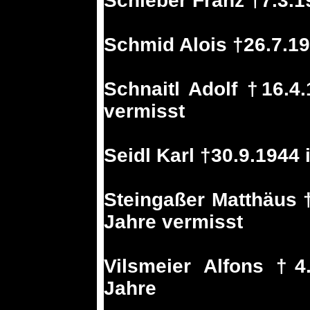
Schieber Franz †7.3.1
Schmid Alois †26.7.19
Schnaitl Adolf †16.4
vermisst
Seidl Karl †30.9.1944 
Steingaßer Matthäus 
Jahre vermisst
Vilsmeier Alfons †4
Jahre