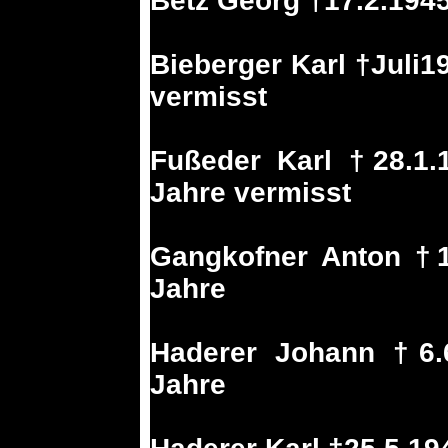
Betz Georg †17.2.194
Bieberger Karl †Juli1
vermisst
Fußeder Karl †28.1.
Jahre vermisst
Gangkofner Anton †1
Jahre
Haderer Johann †6.6
Jahre