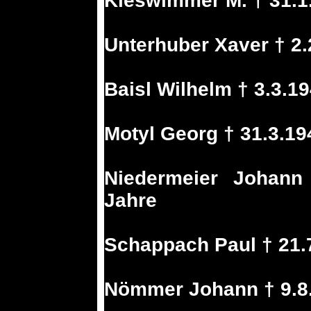
Kieswimmer M. † 31.1
Unterhuber Xaver † 2
Baisl Wilhelm † 3.3.1
Motyl Georg † 31.3.1
Niedermeier Johann
Jahre
Schappach Paul † 21.
Nömmer Johann † 9.8.