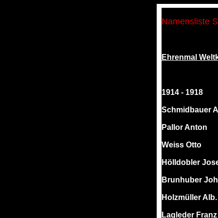
Namensliste 
Ehrenmal Weltk
1914 - 1918
Schmidbauer A
Pallor Anton
Weiss Otto
Hölldobler Jos
Brunhuber Jo
Holzmüller Alb.
Lagleder Franz