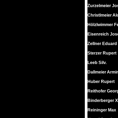
Zurzelmeier Jo
Christlmeier Al
Hölzlwimmer F
Eisenreich Jos
Zellner Eduard
Sterzer Rupert
Leeb Silv.
Dallmeier Armi
Huber Rupert
Reithofer Geor
Binderberger X
Reininger Max