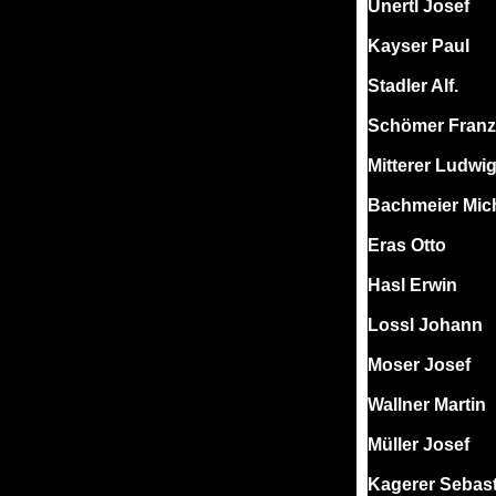
Unertl Josef
Kayser Paul
Stadler Alf.
Schömer Franz
Mitterer Ludwi
Bachmeier Mic
Eras Otto
Hasl Erwin
Lossl Johann
Moser Josef
Wallner Martin
Müller Josef
Kagerer Sebas