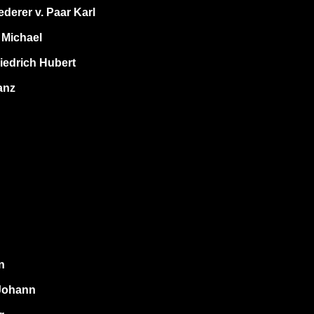
ederer v. Paar Karl
 Michael
iedrich Hubert
anz
n
 Johann