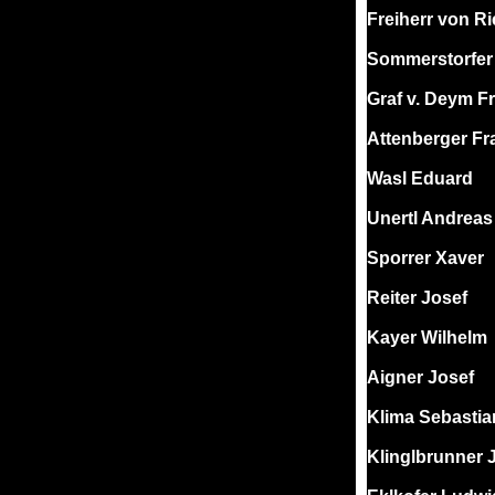
Freiherr von Ri
Sommerstorfer
Graf v. Deym Fr
Attenberger Fr
Wasl Eduard
Unertl Andreas
Sporrer Xaver
Reiter Josef
Kayer Wilhelm
Aigner Josef
Klima Sebastia
Klinglbrunner