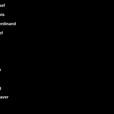
sef
ois
erdinand
ef
n
g
aver