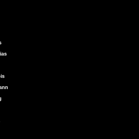
s
ias
ois
ann
g
s