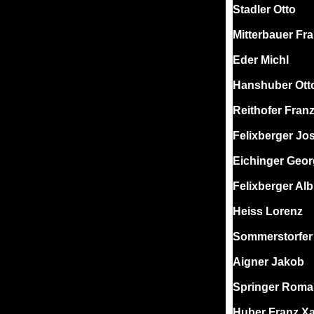
Stadler Otto
Mitterbauer Fr
Eder Michl
Hanshuber Ott
Reithofer Fran
Felixberger Jo
Eichinger Geor
Felixberger Alb
Heiss Lorenz
Sommerstorfer
Aigner Jakob
Springer Rom
Huber Franz X