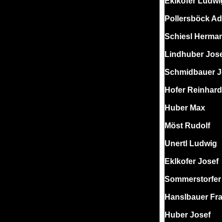
Eklkofer Ludwi
Pollersböck Ad
Schiesl Herma
Lindhuber Jos
Schmidbauer J
Hofer Reinhard
Huber Max
Möst Rudolf
Unertl Ludwig
Eklkofer Josef
Sommerstorfer
Hanslbauer Fr
Huber Josef