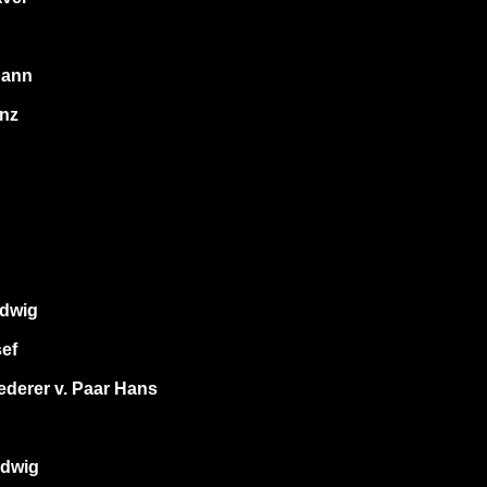
hann
nz
udwig
ef
ederer v. Paar Hans
udwig