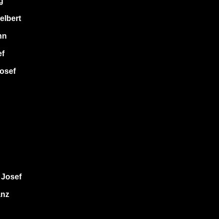
g
elbert
nn
ef
osef
 Josef
anz