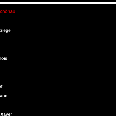
Schönau
riege
lois
ef
hann
 Xaver