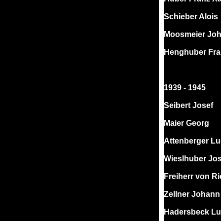
Schieber Alois
Moosmeier Jo
Henghuber Fra
1939 - 1945
Seibert Josef
Maier Georg
Attenberger L
Wieslhuber Jos
Freiherr von Ri
Zellner Johann
Hadersbeck L