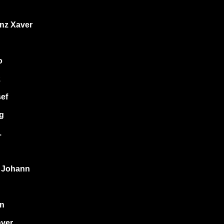
anz Xaver
o
z
sef
g
.
 Johann
an
aver