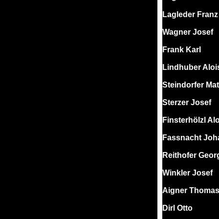
Lagleder Franz
Wagner Josef
Frank Karl
Lindhuber Aloi
Steindorfer Mat
Sterzer Josef
Finsterhölzl Al
Fassnacht Joh
Reithofer Geor
Winkler Josef
Aigner Thoma
Dirl Otto