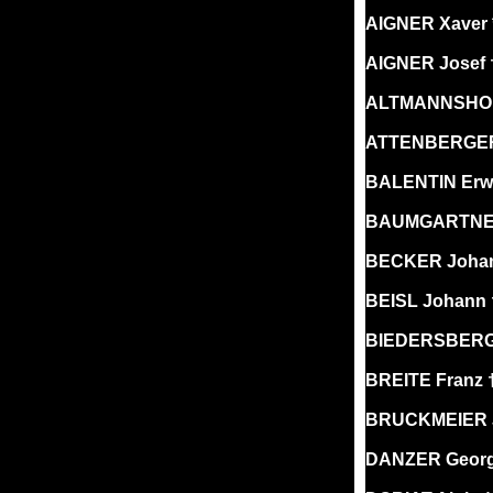
AIGNER Xaver *
AIGNER Josef †
ALTMANNSHOFE
ATTENBERGER 
BALENTIN Erwi
BAUMGARTNER 
BECKER Johan
BEISL Johann 
BIEDERSBERGER
BREITE Franz †
BRUCKMEIER Jo
DANZER Georg 