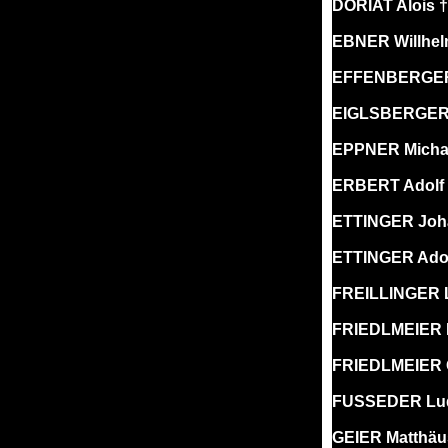
DORIAT Alois †
EBNER Willhelm
EFFENBERGER 
EIGLSBERGER L
EPPNER Michae
ERBERT Adolf 
ETTINGER Joha
ETTINGER Adol
FREILLINGER L
FRIEDLMEIER R
FRIEDLMEIER O
FUSSEDER Ludw
GEIER Matthäus