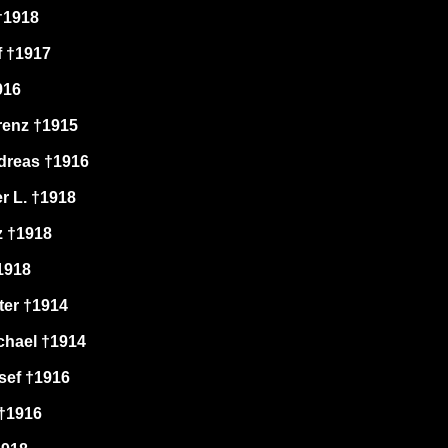
†1918
 †1917
916
renz †1915
dreas †1916
r L. †1918
 †1918
1918
ter †1914
chael †1914
sef †1916
 †1916