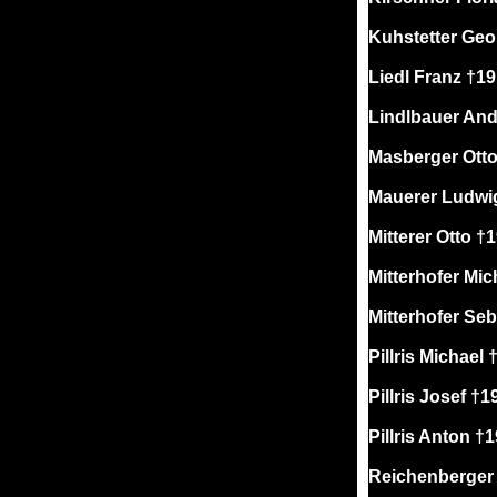
Kuhstetter Geo
Liedl Franz †1
Lindlbauer An
Masberger Ott
Mauerer Ludwi
Mitterer Otto †
Mitterhofer Mic
Mitterhofer Se
Pillris Michael
Pillris Josef †1
Pillris Anton †
Reichenberger