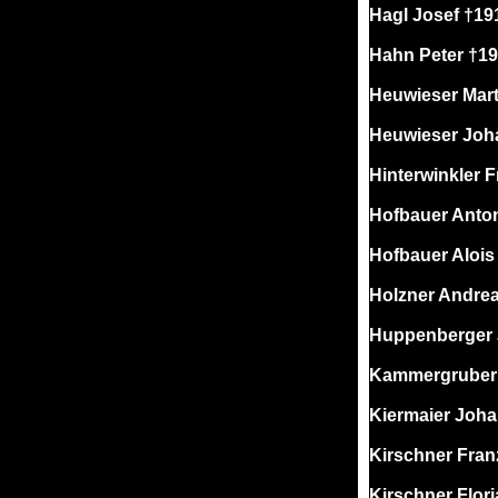
Hagl Josef †19
Hahn Peter †1
Heuwieser Mart
Heuwieser Joh
Hinterwinkler 
Hofbauer Anto
Hofbauer Alois
Holzner Andre
Huppenberger 
Kammergruber 
Kiermaier Joh
Kirschner Fran
Kirschner Flor