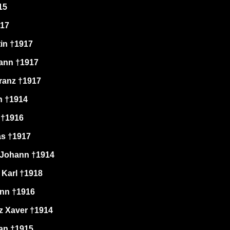
15
917
in †1917
ann †1917
Franz †1917
n †1914
 †1916
as †1917
Johann †1914
Karl †1918
ann †1916
z Xaver †1914
ian †1915