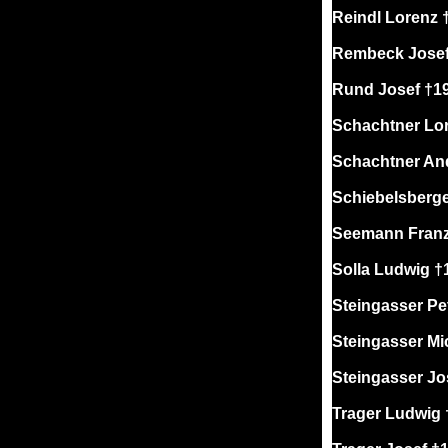
Reindl Lorenz 
Rembeck Josef
Rund Josef †1
Schachtner Lo
Schachtner An
Schiebelsberge
Seemann Franz
Solla Ludwig †
Steingasser Pe
Steingasser Mi
Steingasser Jo
Trager Ludwig