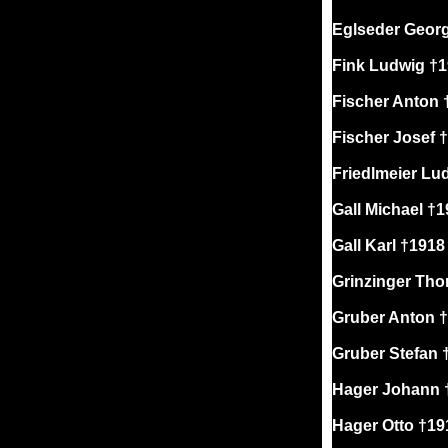
Eglseder Geor
Fink Ludwig †
Fischer Anton 
Fischer Josef 
Friedlmeier Lu
Gall Michael †
Gall Karl †1918
Grinzinger Th
Gruber Anton 
Gruber Stefan 
Hager Johann 
Hager Otto †19