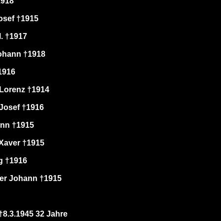
1918
osef †1915
l. †1917
ohann †1918
1916
Lorenz †1914
Josef †1916
ann †1915
Xaver †1915
g †1916
er Johann †1915
8.3.1945 32 Jahre