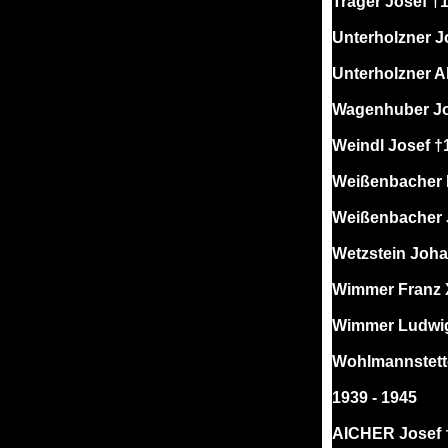
Trager Josef †
Unterholzner J
Unterholzner A
Wagenhuber J
Weindl Josef †
Weißenbacher 
Weißenbacher 
Wetzstein Joh
Wimmer Franz 
Wimmer Ludwi
Wohlmannstett
1939 - 1945
AICHER Josef †