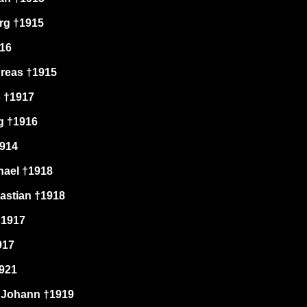
rg †1915
916
dreas †1915
o †1917
g †1916
1914
hael †1918
bastian †1918
 †1917
917
1921
 Johann †1919