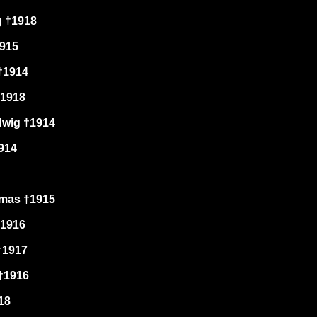
g †1918
1915
†1914
†1918
dwig †1914
1914
omas †1915
†1916
†1917
†1916
18