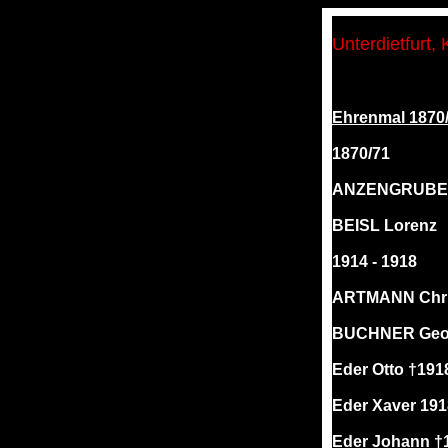
Unterdietfurt, 
Ehrenmal 1870/7
1870/71
ANZENGRUBER
BEISL Lorenz
1914 - 1918
ARTMANN Chri
BUCHNER Geor
Eder Otto †191
Eder Xaver 191
Eder Johann †