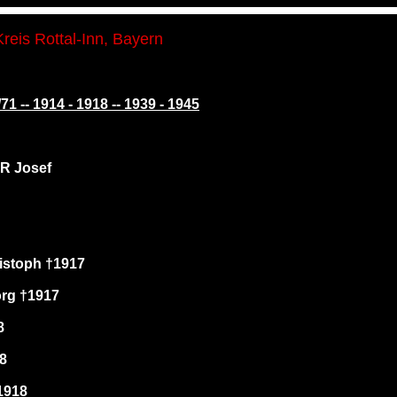
Kreis Rottal-Inn, Bayern
1 -- 1914 - 1918 -- 1939 - 1945
 Josef
stoph †1917
g †1917
8
8
1918