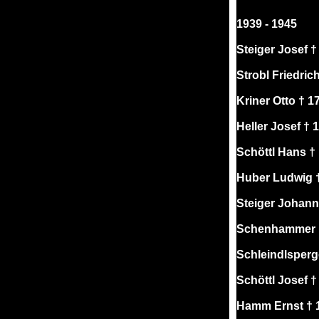
1939 - 1945
Steiger Josef †
Strobl Friedric
Kriner Otto † 1
Heller Josef †
Schöttl Hans †
Huber Ludwig †
Steiger Johann 
Schenhammer He
Schleindlsperg
Schöttl Josef 
Hamm Ernst † 1