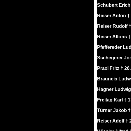
Schubert Erich
Reiser Anton †
Reiser Rudolf 
Reiser Alfons 
Pfeffereder Lu
Sschegerer Jos
Praxl Fritz † 2
Brauneis Ludwi
Hagner Ludwig 
Freitag Karl † 
Türner Jakob †
Reiser Adolf †