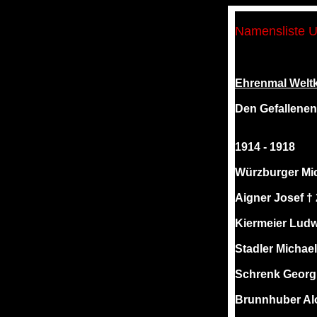
Namensliste Un
Ehrenmal Weltk
Den Gefallenen
1914 - 1918
Würzburger Mic
Aigner Josef † 
Kiermeier Ludw
Stadler Michael
Schrenk Georg 
Brunnhuber Alo