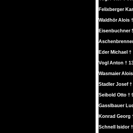
Felixberger Kar
Waldhör Alois 
Eisenbuchner S
Aschenbrenner
Eder Michael †
Vogl Anton † 1
Wasmaier Alois
Stadler Josef †
Seibold Otto † 
Gasslbauer Lud
Konrad Georg †
Schnell Isidor 