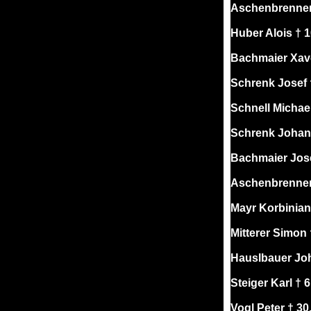
Aschenbrenner 
Huber Alois † 1
Bachmaier Xave
Schrenk Josef 
Schnell Michael
Schrenk Johann
Bachmaier Jose
Aschenbrenner 
Mayr Korbinian
Mitterer Simon 
Hauslbauer Joh
Steiger Karl † 
Vogl Peter † 30