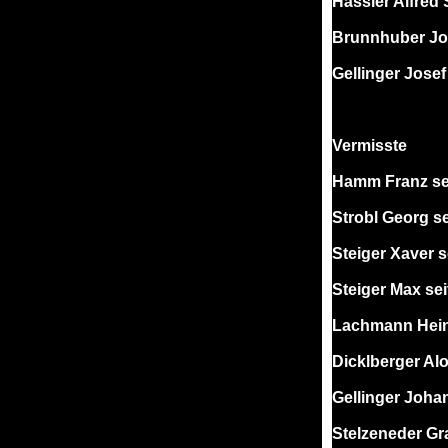
Hässler Alfred
Brunnhuber Jos
Gellinger Josef
Vermisste
Hamm Franz sei
Strobl Georg se
Steiger Xaver s
Steiger Max sei
Lachmann Heinr
Dicklberger Alo
Gellinger Johan
Stelzeneder Gr